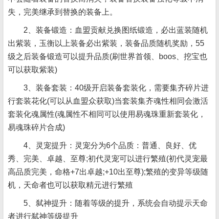
失，完美继承到替换的装备上。
2、装备锻造：血盟贡献兑换图纸锻造，必出蓝装随机
出紫装，玉衡以上装备必出紫装，装备品质随机奖励，55
级之后装备锻造可以提升品质(刷世界首领、boos、挖宝也
可以获取紫装)
3、装备套装：40级开启装备套装化，需要集齐碎片进
行套装花化(可以从血盟众获取)当套装集齐魂性相同会激活
套装化魂属性(魂属性不相同可以使用易魂珠重新套装化，
易魂珠碎片合成)
4、灵宠提升：灵宠分为6个品质：普通、良好、优
秀、完美、卓越、至尊;初代灵宠可以进行繁殖(初代灵宠最
高品质完美，命格+7出卓越;+10出至尊);繁殖的变异等级随
机，天命者也可以获取精元进行繁殖
5、弑神提升：随着等级的提升，系统会自动提示天命
者进行弑神等级提升