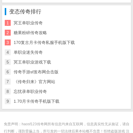
变态传奇排行
1
冥王单职业传奇
2
糖果粉碎传奇攻略
3
170复古月卡传奇私服手机版下载
4
单职业迷失传奇
5
冥王单职业游戏下载
6
传奇手游sf发布网合击版
7
《传奇归来》官方网站
8
忘忧录单职业传奇
9
1.70月卡传奇手机版下载
免责声明：haosf123传奇网所有信息均来自互联网，信息真实性无从验证，请自
行判断，谨防受骗上当，所引发的一切法律后果本站概不负责！拒绝盗版游戏 注