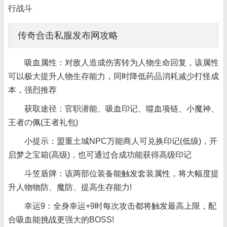
行战斗
传奇合击私服发布网攻略
吸血属性：对敌人造成伤害转为人物生命回复，该属性
可以极大提升人物生存能力，同时降低药品消耗减少打怪成
本，强烈推荐
获取途径：官职潜能、吸血印记、噬血项链、小魔神、
王者の佩(王者礼包)
小提示：盟重土城NPC万能商人可兑换印记(低级)，开
启梦之宝箱(高级)，也可通过合成功能获得高级印记
斗笠盾牌：该两部位装备能触发套装属性，将大幅度提
升人物物防、魔防、提高生存能力!
幸运9：全身幸运+9时每次攻击都将触发最高上限，配
合吸血能挑战更强大的BOSS!