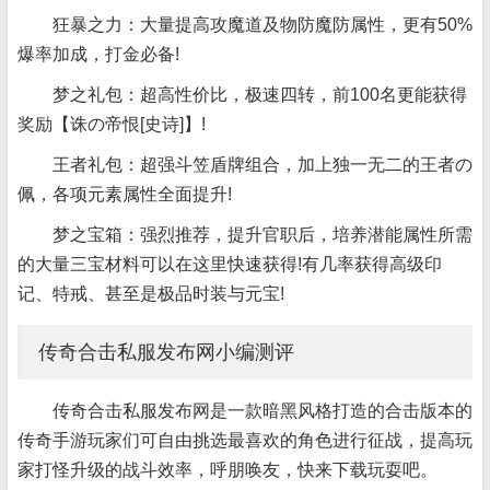
狂暴之力：大量提高攻魔道及物防魔防属性，更有50%
爆率加成，打金必备!
梦之礼包：超高性价比，极速四转，前100名更能获得
奖励【诛の帝恨[史诗]】!
王者礼包：超强斗笠盾牌组合，加上独一无二的王者の
佩，各项元素属性全面提升!
梦之宝箱：强烈推荐，提升官职后，培养潜能属性所需
的大量三宝材料可以在这里快速获得!有几率获得高级印
记、特戒、甚至是极品时装与元宝!
传奇合击私服发布网小编测评
传奇合击私服发布网是一款暗黑风格打造的合击版本的
传奇手游玩家们可自由挑选最喜欢的角色进行征战，提高玩
家打怪升级的战斗效率，呼朋唤友，快来下载玩耍吧。