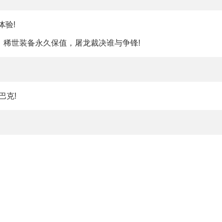
体验!
，稀世装备永久保值，屠龙裁决谁与争锋!
巴克!