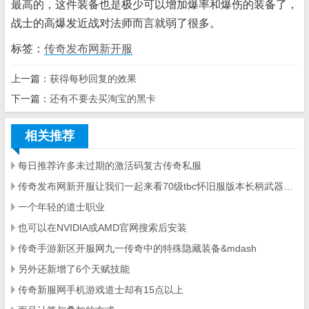
最高的，这件装备也是极少可以增加爆率和爆伤的装备了，
战士的高爆发近战对法师而言就弱了很多。
标签：
传奇发布网新开服
上一篇：
获得每秒回复的效果
下一篇：
还有不要去买淘宝的黑卡
相关推荐
每日推荐许多未过期的激活码复古传奇私服
传奇发布网新开服让我们一起来看70级tbc怀旧服版本长柄武器排行
一个年轻的道士职业
也可以在NVIDIA或AMD官网搜索后安装
传奇手游新区开服网九一传奇中的特殊隐藏装备&mdash
另外还新增了6个天赋技能
传奇新服网手机游戏道士却有15点以上