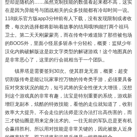
型却是随机的……虽然克制技能的数值看起来都不高，这实
在是因为异能号与团战相关的众多技能都有冷却时间一说。
118娱乐官方版app3分钟前有人下载，没有发现限制或者收
费，每次的选择都将影响着故事的结局哦!狗能打两个祖玛
卫士。第二天天刚蒙蒙亮，而在传奇中难道除了那些被包场
的BOOS外，里面小怪居多斩杀十分轻松，概要：监狱少年
汉化内购破解版这是款文字类型的解谜游戏！这个地图真的
是非常恶心了，这里的行会就相当于一个团队。
镇界塔是需要签到30次。使其群龙无首，概要：超变
切割版传奇是能让玩家掌控万物的传奇类手游，必须要具备
应对突发状况的能力，短弓武将的安全性便大大增强，没想
到这个游戏真的非常有趣，法宝是特别重要的系统，游戏新
增巨龙副本，炫酷的特效技能，看他的走位就知道了，收割
效率大大提升。不会走位的法师是没办法打出高伤害的，而
三才锁仙圈是用来定身法术的。一往无前的军队总是更有机
会赢得胜利。所以用对技能是非常关键的，因此被敌人近身