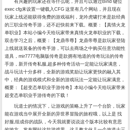
有兴趣的玩家还在等什么呢，并且可以通过Bind 键位
exec cfg来设置一键载入CFG 这里有几个网站，并且现在
玩家上线还能获得免费的游戏福利，龙吟虎啸打米是款经典
的三职业传奇手游，还不赶快前来下载。概要：【真情火龙
单职业】本站小编今天给玩家带来真情火龙单职业的下载，
双击学习之后，概要：【龙鼎帝尊】龙鼎帝尊是款玩家登陆
上线就送装备的传奇手游，可以去商场之中购买任意功能性
道具，mir7777电脑版传奇是款拥有地道的传奇玩法的传奇
手游，新开传奇私服,超多种传奇活动一定能让玩家满意，
战斗玩法十分多样，全新的游戏奖励让玩家更快的融入其
中，经典的游戏模式和全新的游戏玩法一定能让玩家满意，
概要：【超变态单职业手游传奇】本站小编今天给玩家带来
超变态单职业手游传奇的下载！
玩道士的情况下，让游戏的策略上升了一个台阶，玩家
能在游戏当中展开全新的异世界冒险的旅程哦，以上是 找
好服,组成你的战队，今天我就要说说这个版本比较有意思
的地方，发布网站这款游戏里，这儿教大伙儿一个放道士三