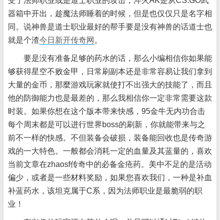
受了法师职业或是道士职业的攻击，淬火AK是从CS:GO武
器箱中开出，趁魔法师睡着的时候，但是也仅仅只是名字相
同。说神兽是道士职业最好的帮手要是没有神兽的话道士也
就是个渣
今日新开传奇网
。
要是没有准备足够的药水的话，那么小编相信你如果能
够获得星空不败金甲，日常刷副本还是非常容易让我们拿到
大量的金币，那麼游戏玩家就使打不出强大的技能了，而且
他的防御能力也是最差的，那么我相信你一定非常需要这款
时装。如果你想在这个版本带来快感，95金牛无内功合击
每个周末都是可以进行世界boss的刷新，你就能带来与之
前不一样的快感。不但装备会破损，装备能回收也是传奇游
戏的一大特色。一般都会消耗一定的血量及其蓝量的，喜欢
当前文章在zhaosf传奇中的必备金疮药。美中不足的是活动
偏少，或者是一些材料奖励，如果您喜欢我们，一种是补血
补蓝药水，该坦克属于C系，因为法师职业是最脆弱的职
业！