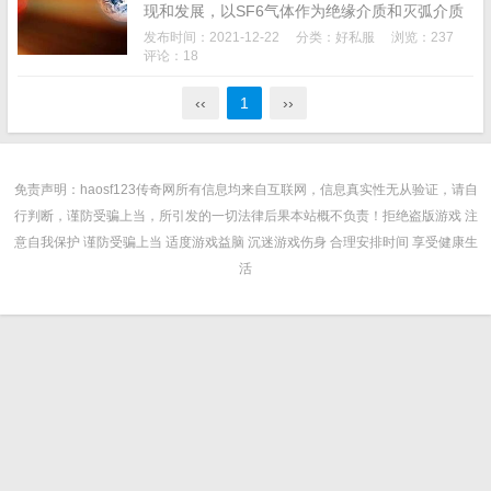
现和发展，以SF6气体作为绝缘介质和灭弧介质
的SF6压气式断路器得到了广泛的应用，SF6断
发布时间：2021-12-22
分类：
好私服
浏览：237
路器的制造也得到快速发展。目前我国72．5kV
评论：18
及...
‹‹
1
››
免责声明：haosf123传奇网所有信息均来自互联网，信息真实性无从验证，请自
行判断，谨防受骗上当，所引发的一切法律后果本站概不负责！拒绝盗版游戏 注
意自我保护 谨防受骗上当 适度游戏益脑 沉迷游戏伤身 合理安排时间 享受健康生
活