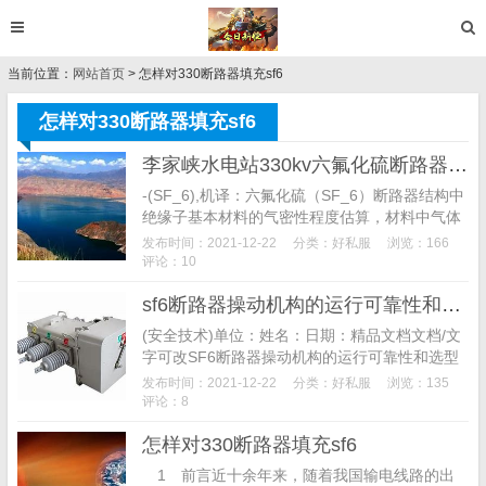
当前位置：
网站首页
> 怎样对330断路器填充sf6
怎样对330断路器填充sf6
李家峡水电站330kv六氟化硫断路器气室sf6气体微水超标原因分析及处理方案
-(SF_6),机译：六氟化硫（SF_6）断路器结构中
绝缘子基本材料的气密性程度估算，材料中气体
渗透性分析和定量方法的调整,--2003ew300kVan
发布时间：2021-12-22
分类：
好私服
浏览：166
d550kVGasCi...
评论：10
sf6断路器操动机构的运行可靠性和选型探讨 doc
(安全技术)单位：姓名：日期：精品文档文档/文
字可改SF6断路器操动机构的运行可靠性和选型
探讨(新版)SF6断路器操动机构的运行可靠性和
发布时间：2021-12-22
分类：
好私服
浏览：135
选型探讨(新版)1前言近十余年来，随...
评论：8
怎样对330断路器填充sf6
1 前言近十余年来，随着我国输电线路的出