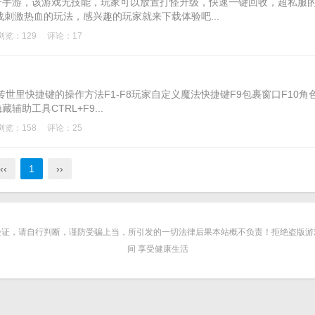
奇手游，该游戏无技能，玩家可以放置打怪升级，快速一键回收，超私服
刺激热血的玩法，感兴趣的玩家就来下载体验吧...
浏览：129
评论：17
传世里快捷键的操作方法F1-F8玩家自定义魔法快捷键F9包裹窗口F10角
辅助工具CTRL+F9...
浏览：158
评论：25
‹‹
1
››
从验证，请自行判断，谨防受骗上当，所引发的一切法律后果本站概不负责！拒绝盗版游戏
间 享受健康生活