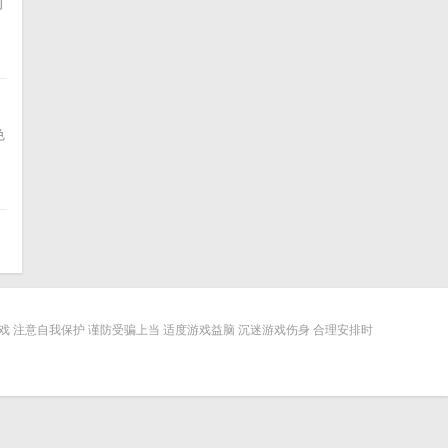
的
色
 注意自我保护 谨防受骗上当 适度游戏益脑 沉迷游戏伤身 合理安排时