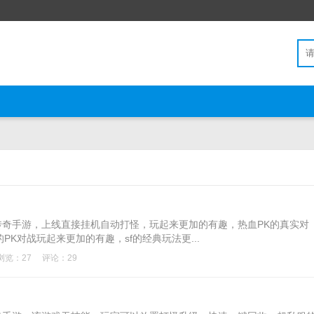
传奇手游，上线直接挂机自动打怪，玩起来更加的有趣，热血PK的真实对
K对战玩起来更加的有趣，sf的经典玩法更...
浏览：27
评论：29