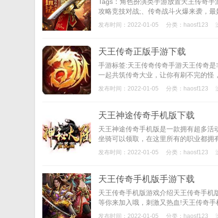
Tags：角色扮演类手游放置天王传奇
攻略竞技对战;、传奇战斗火爆来袭，最
发布时间：2022-01-05
分类：
haosf123
天王传奇正版手游下载
手游标签:天王传奇传奇手游天王传奇
一起共筑传奇大业，让你有刷不完的怪，
发布时间：2022-01-05
分类：
haosf123
天王神途传奇手机版下载
天王神途传奇手机版是一款拥有超多活
坐骑可以领取，在这里所有的职业都拥有
发布时间：2022-01-05
分类：
haosf123
天王传奇手机版手游下载
天王传奇手机版游戏介绍天王传奇手机
等你来加入哦，刺激又热血!天王传奇手
发布时间：2022-01-05
分类：
haosf123