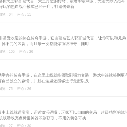
手游有天王郭富城代言，天王打造的传奇，最奢华最刺激，无边无际的战斗
好玩的热血战斗模式已经开启，打造传奇新...
浏览：64
评论：11
是非常受欢迎的热血传奇手游，它由著名艺人郭富城代言，让你可以和兄弟
掉不完的装备，而且每一次都能爆顶级神奇，随时...
浏览：105
评论：26
动举办的传奇手游，在这里上线就能领取到强力套装，游戏中连续签到更
自己独立的剧情，并且在这里还能够进行觉醒以及...
浏览：75
评论：26
版中上线就送宝宝，还送激活码哦，玩家可以自由的交易，超级精彩的战
机版游戏亮点稀世神器即刻获取，不用的装备可换...
浏览：27
评论：30