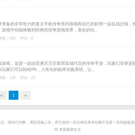
伴准备的非常给力的复古手机传奇系列游戏和自己的好用一起征战沙场，
游戏中你能体验到经典的传奇游戏世界，喜欢的玩...
浏览：292
评论：8
版游戏，这是一款由亚洲天王巨星郭富城代言的传奇手游，玩家们登录还
玩家们可以轻松PK，人性化的副本试炼系统，让...
浏览：135
评论：10
‹‹
1
››
从验证，请自行判断，谨防受骗上当，所引发的一切法律后果本站概不负责！拒绝盗版游戏
间 享受健康生活