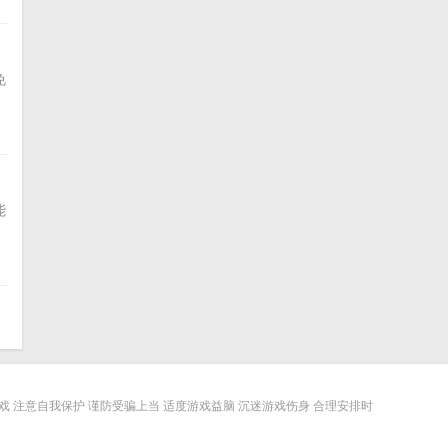
免
能
 注意自我保护 谨防受骗上当 适度游戏益脑 沉迷游戏伤身 合理安排时