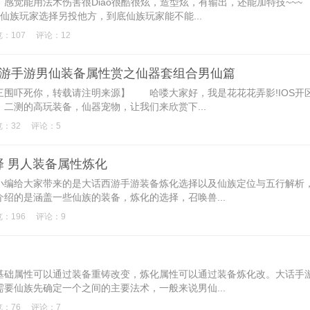
感觉能用法术伤害很Diao很酷很炫，造型炫，有输出，还能加特技~~~
仙族玩家选择另投他方，到底仙族玩家能不能...
：107
评论：12
F游手游男仙装备属性赏之仙器套组合男仙篇
围吓死你，转载请注明来源】 哈喽大家好，我是花花花弄影!IOS开
二测的高玩装备，仙器宠物，让我们来欣赏下...
：32
评论：5
 男人装备属性炼化
小编给大家带来的是大话西游手游装备炼化选择以及仙族定位与五行解析
绍的是涵盖一些仙族的装备，炼化的选择，召唤兽...
：196
评论：9
基础属性可以通过装备重铸改变，炼化属性可以通过装备炼化改。大话手
要仙族先确定一个之间的主要法术，一般来说男仙...
：76
评论：7