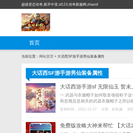
超级变态传奇,新开中变,sf123,传奇新服网,zhaosf
首页
当前位置：
网站首页
> 大话西SF游手游男仙装备属性
大话西SF游手游男仙装备属性
大话西游手游sf 无限仙玉 暂未
一.武器与衣服帽子如何取舍项链鞋子
和忽视息息相关的武器衣服帽子之所以楼
发布时间：2021-12-27
分类：
好私服
浏览
免费版攻略大神来帮忙 【大话