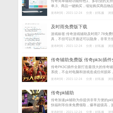
传奇简单辅助功能特色1、多职业的支持
单;3、商品一键购买，缩短购买商品物品
发布时间：2021-12-24
分类：
好私服
浏览
及时雨免费版下载
游戏标签:传奇游戏辅助及时雨7.78
具，不但可以开盾还可以隐身，非常方便
发布时间：2021-12-24
分类：
好私服
浏
传奇辅助免费版 传奇pk3c插件免
传奇PK3C插件全新打造最强大的传奇
系统，不会对电脑和游戏造成任何损坏，属
发布时间：2021-12-24
分类：
好私服
浏览
传奇pk辅助
传奇加速pk辅助为你提供非常方便的p
快福利等你来免费领取，爆率超级高，游
发布时间：2021-12-24
分类：
好私服
浏览