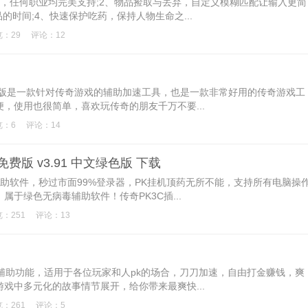
，任何职业均完美支持;2、物品捡取与丢弃，自定义模糊匹配让输入更简
的时间;4、快速保护吃药，保持人物生命之...
：29
评论：12
免费版是一款针对传奇游戏的辅助加速工具，也是一款非常好用的传奇游戏工
，使用也很简单，喜欢玩传奇的朋友千万不要...
览：6
评论：14
费版 v3.91 中文绿色版 下载
辅助软件，秒过市面99%登录器，PK挂机顶药无所不能，支持所有电脑操
于绿色无病毒辅助软件！传奇PK3C插...
：251
评论：13
k辅助功能，适用于各位玩家和人pk的场合，刀刀加速，自由打金赚钱，爽
戏中多元化的故事情节展开，给你带来最爽快...
：261
评论：5