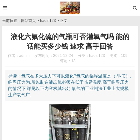
当前位置：
网站首页
>
haosf123
> 正文
液化六氟化硫的气瓶可否灌氧气吗 能的
话能买多少钱 速求 高手回答
作者：admin
发布时间：2021-12-24
分类：
haosf123
浏览：109
评论：18
导读：氧气在多大压力下可以液化?氧气的临界温度是（即-℃）,
临界压力为,所以制造液态氧必须在低于临界温度,高于临界压力
的情况下.详见以下内容极其出处.氧气的工业制法工业上大规模
生产氧气广...