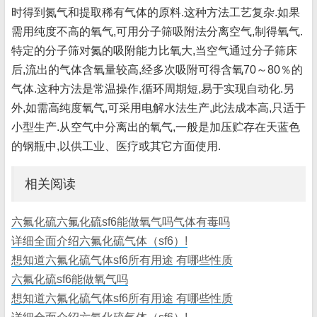
时得到氮气和提取稀有气体的原料.这种方法工艺复杂.如果
需用纯度不高的氧气,可用分子筛吸附法分离空气,制得氧气.
特定的分子筛对氮的吸附能力比氧大,当空气通过分子筛床
后,流出的气体含氧量较高,经多次吸附可得含氧70～80％的
气体.这种方法是常温操作,循环周期短,易于实现自动化.另
外,如需高纯度氧气,可采用电解水法生产,此法成本高,只适于
小型生产.从空气中分离出的氧气,一般是加压贮存在天蓝色
的钢瓶中,以供工业、医疗或其它方面使用.
相关阅读
六氟化硫六氟化硫sf6能做氧气吗气体有毒吗
详细全面介绍六氟化硫气体（sf6）!
想知道六氟化硫气体sf6所有用途 有哪些性质
六氟化硫sf6能做氧气吗
想知道六氟化硫气体sf6所有用途 有哪些性质