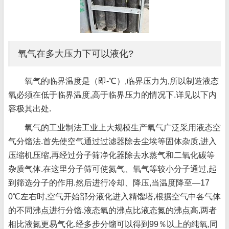
氧气在多大压力下可以液化?
氧气的临界温度是（即-℃）,临界压力为,所以制造液态
氧必须在低于临界温度,高于临界压力的情况下.详见以下内
容极其出处.
氧气的工业制法工业上大规模生产氧气广泛采用液态空
气分馏法.首先使空气通过过滤器除去尘埃等固体杂质,进入
压缩机压缩,再经过分子筛净化器除去水蒸气和二氧化碳等
杂质气体.在这里分子筛可使氮气、氧气等较小分子通过,起
到筛选分子的作用.然后进行冷却、降压,当温度降至—17
0℃左右时,空气开始部分液化进入精馏塔,根据空气中各气体
的不同沸点进行分馏.液态氧的沸点比液态氮的沸点高,两者
相比液氮更易气化.经多步分馏可以得到99％以上的纯氧,同