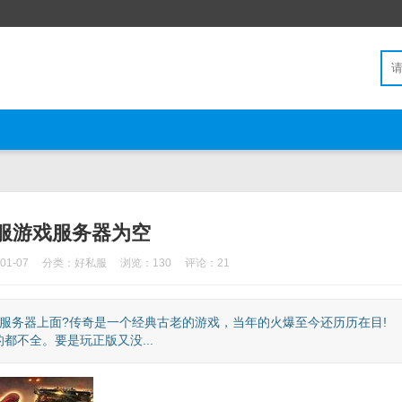
服游戏服务器为空
1-07
分类：
好私服
浏览：130
评论：21
服务器上面?传奇是一个经典古老的游戏，当年的火爆至今还历历在目!
不全。要是玩正版又没...