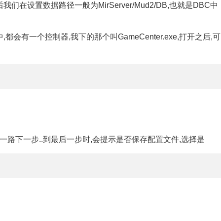
设置数据路径一般为MirServer/Mud2/DB,也就是DBC中
有一个控制器,我下的那个叫GameCenter.exe,打开之后,可
一路下一步..到最后一步时,会提示是否保存配置文件,选择是