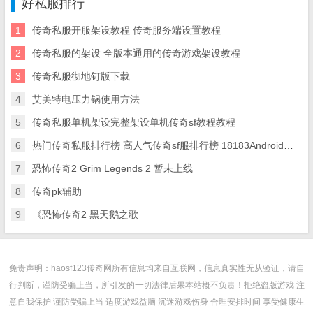
好私服排行
1
传奇私服开服架设教程 传奇服务端设置教程
2
传奇私服的架设 全版本通用的传奇游戏架设教程
3
传奇私服彻地钉版下载
4
艾美特电压力锅使用方法
5
传奇私服单机架设完整架设单机传奇sf教程教程
6
热门传奇私服排行榜 高人气传奇sf服排行榜 18183Android游戏频道
7
恐怖传奇2 Grim Legends 2 暂未上线
8
传奇pk辅助
9
《恐怖传奇2 黑天鹅之歌
免责声明：haosf123传奇网所有信息均来自互联网，信息真实性无从验证，请自
行判断，谨防受骗上当，所引发的一切法律后果本站概不负责！拒绝盗版游戏 注
意自我保护 谨防受骗上当 适度游戏益脑 沉迷游戏伤身 合理安排时间 享受健康生