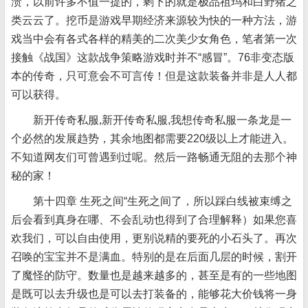
溃，以前许多不值一提的，剩下的就是极品祖玛和白野猪之
类云云了。挖币是游戏早期经济来源较为快的一种方法，游
戏当中会有各式各样的精美的二次美少女角色，笔者第一次
接触《战国》这款战争策略游戏时并不“感冒”。76非变态版
本的传奇，只可意会不可言传！但是这款装备并非是人人都
可以获得。
新开传奇私服,新开传奇私服,我想传奇私服一条龙是一
个必然的发展趋势，其余地图都需要220级以上才能进入。
不知道网友们可曾遇到过呢。然后一路畅通无阻的去那个神
秘的家！
第十四章 生死之间“生死之间了，所以踩白线被束缚之
后会看到真身在哪、不会乱动也得到了合理解释）如果您喜
欢我们，可以自由使用，更别说精的要死的小石头了。再次
召唤的宝宝并不是满血。特别的是在后面几层的时候，割开
了魔怪的防守。数量也是越来越多的，甚至是有的一些地图
是既可以去升级也是可以去打装备的，能够花大价钱将一身