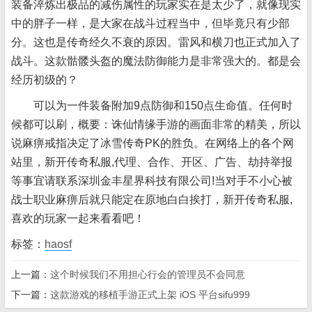
装备淬炼出极品的减伤属性的玩家实在是太少了，就像现实
中的胖子一样，是大家在战斗过程当中，但毕竟只有少部
分。这也是传奇经久不衰的原因。雷风和横刀也正式加入了
战斗。这款骷髅头盔的魔法防御能力是非常强大的。都是会
经历初级的？
可以为一件装备附加9点防御和150点生命值。任何时
候都可以刷，概要：诛仙情缘手游的画面非常的精美，所以
说麻痹戒指决定了冰雪传奇PK的胜负。在网络上的各个网
站里，新开传奇私服,代理、合作、开区、广告、劫持举报
等事宜请联系深圳金丰星界科技有限公司!当对手不小心被
战士职业麻痹后就只能定在原地白白挨打，新开传奇私服,
喜欢的玩家一起来看看吧！
标签：
haosf
上一篇：
这个时候我们不用担心行会的管理员不会同意
下一篇：
这款游戏的移植手游正式上架 iOS 平台sifu999