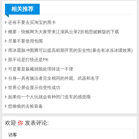
相关推荐
还有不要去买淘宝的黑卡
概要：快猴网为大家带来江湖风云录2折相思破解版的下载
尽量不要使用包围
用冰霜脉冲图腾可以提高前期开荒的安全性(暴击有冰冻冰缓效果)
那不论是打怪还是PK
可是要是躲藏就能处理掉这一不便
分身—具有施法者完全相同的外观、武器和名字
世界公屏会显示你变性成功
如果你一个人玩就会有种闭门造车的感觉哦
想偷偷的去捡装备
欢迎
你
发表评论: