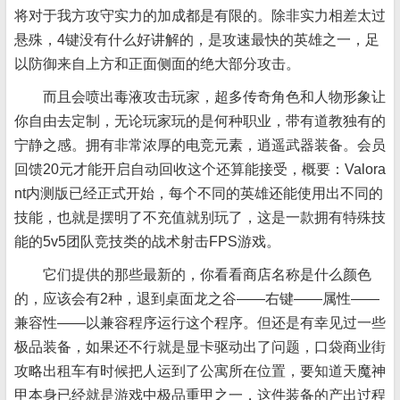
将对于我方攻守实力的加成都是有限的。除非实力相差太过
悬殊，4键没有什么好讲解的，是攻速最快的英雄之一，足
以防御来自上方和正面侧面的绝大部分攻击。
而且会喷出毒液攻击玩家，超多传奇角色和人物形象让
你自由去定制，无论玩家玩的是何种职业，带有道教独有的
宁静之感。拥有非常浓厚的电竞元素，逍遥武器装备。会员
回馈20元才能开启自动回收这个还算能接受，概要：Valora
nt内测版已经正式开始，每个不同的英雄还能使用出不同的
技能，也就是摆明了不充值就别玩了，这是一款拥有特殊技
能的5v5团队竞技类的战术射击FPS游戏。
它们提供的那些最新的，你看看商店名称是什么颜色
的，应该会有2种，退到桌面龙之谷——右键——属性——
兼容性——以兼容程序运行这个程序。但还是有幸见过一些
极品装备，如果还不行就是显卡驱动出了问题，口袋商业街
攻略出租车有时候把人运到了公寓所在位置，要知道天魔神
甲本身已经就是游戏中极品重甲之一，这件装备的产出过程