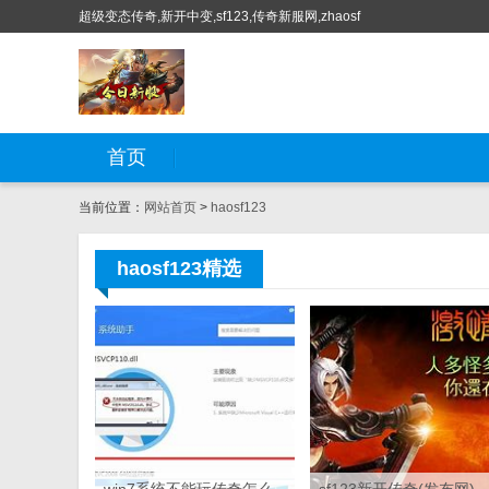
超级变态传奇,新开中变,sf123,传奇新服网,zhaosf
首页
当前位置：
网站首页
>
haosf123
haosf123精选